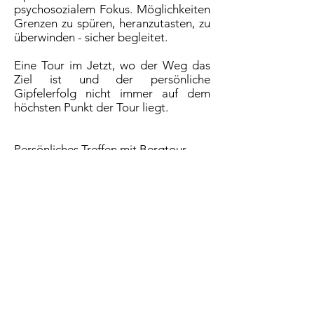
psychosozialem Fokus. Möglichkeiten
Grenzen zu spüren, heranzutasten, zu
überwinden - sicher begleitet.
Eine Tour im Jetzt, wo der Weg das
Ziel ist und der persönliche
Gipfelerfolg nicht immer auf dem
höchsten Punkt der Tour liegt.
Persönliches Treffen mit Bergtour,
mobil.
ANGEBOTE FÜR GRUPPEN UND ORGANISATIONEN >
Kontakt
Markus Adank
Psychosozialer Berater MAS